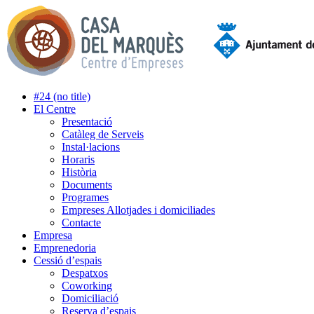
#24 (no title)
El Centre
Presentació
Catàleg de Serveis
Instal·lacions
Horaris
Història
Documents
Programes
Empreses Allotjades i domiciliades
Contacte
Empresa
Emprenedoria
Cessió d’espais
Despatxos
Coworking
Domiciliació
Reserva d’espais