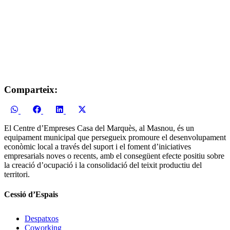
Comparteix:
Share
Share
Share
Share
WhatsApp
Facebook
LinkedIn
X
on
on
on
on
(Twitter)
El Centre d’Empreses Casa del Marquès, al Masnou, és un
equipament municipal que persegueix promoure el desenvolupament
econòmic local a través del suport i el foment d’iniciatives
empresarials noves o recents, amb el consegüent efecte positiu sobre
la creació d’ocupació i la consolidació del teixit productiu del
territori.
Cessió d’Espais
Despatxos
Coworking